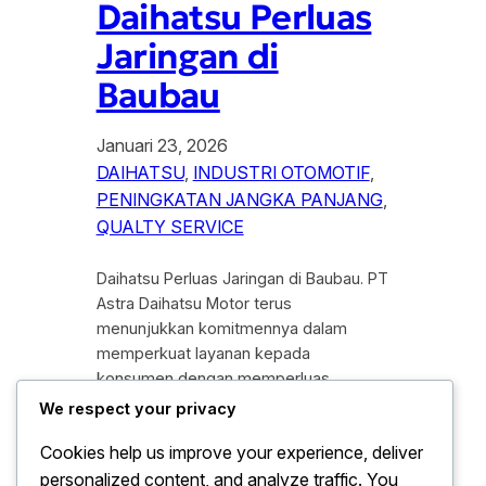
Daihatsu Perluas
Jaringan di
Baubau
Januari 23, 2026
DAIHATSU
, 
INDUSTRI OTOMOTIF
, 
PENINGKATAN JANGKA PANJANG
, 
QUALTY SERVICE
Daihatsu Perluas Jaringan di Baubau. PT
Astra Daihatsu Motor terus
menunjukkan komitmennya dalam
memperkuat layanan kepada
konsumen dengan memperluas
jaringan pemasaran dan purnajual di
We respect your privacy
berbagai daerah. Salah satu langkah
Cookies help us improve your experience, deliver
strategis tersebut di wujudkan melalui
personalized content, and analyze traffic. You
pengembangan jaringan Daihatsu di