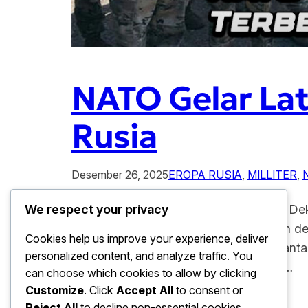
NATO Gelar Lat
Rusia
Desember 26, 2025
EROPA RUSIA
, 
MILLITER
, 
NATO Gelar Latihan Militer Terbesar di Dek
We respect your privacy
kawasan Eropa Timur yang berdekatan deng
Cookies help us improve your experience, deliver
meningkatnya ketegangan geopolitik anta
personalized content, and analyze traffic. You
dan bertujuan meningkatkan kesiapan…
can choose which cookies to allow by clicking
Customize
. Click
Accept All
to consent or
Reject All
to decline non-essential cookies.