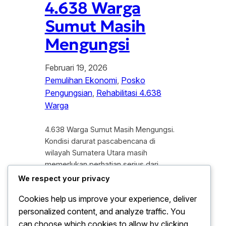
4.638 Warga
Sumut Masih
Mengungsi
Februari 19, 2026
Pemulihan Ekonomi
, 
Posko
Pengungsian
, 
Rehabilitasi 4.638
Warga
4.638 Warga Sumut Masih Mengungsi.
Kondisi darurat pascabencana di
wilayah Sumatera Utara masih
memerlukan perhatian serius dari
berbagai pihak setelah tercatat
We respect your privacy
sebanyak 4.638 warga masih bertahan
Cookies help us improve your experience, deliver
di tenda-tenda pengungsian. Angka ini
personalized content, and analyze traffic. You
mencakup ribuan keluarga yang
kehilangan tempat tinggal akibat
can choose which cookies to allow by clicking