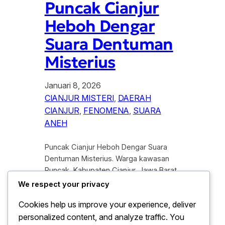
Puncak Cianjur
Heboh Dengar
Suara Dentuman
Misterius
Januari 8, 2026
CIANJUR MISTERI
, 
DAERAH
CIANJUR
, 
FENOMENA
, 
SUARA
ANEH
Puncak Cianjur Heboh Dengar Suara
Dentuman Misterius. Warga kawasan
Puncak, Kabupaten Cianjur, Jawa Barat,
di hebohkan oleh suara dentuman
We respect your privacy
misterius yang terdengar pada Selasa
Cookies help us improve your experience, deliver
malam. Dentuman tersebut di laporkan
personalized content, and analyze traffic. You
terdengar cukup keras dan