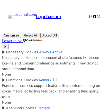
baju hari ini
Instagram
Faceboo
X
Customize
Reject All
Accept All
Powered by
✖
►
Necessary Cookies
Always Active
Necessary cookies enable essential site features like secure
log-ins and consent preference adjustments. They do not
store personal data.
None
►
Functional Cookies
Remark
Functional cookies support features like content sharing on
social media, collecting feedback, and enabling third-party
tools.
None
►
Analytical Cookies
Remark