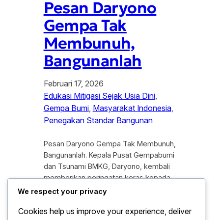
Pesan Daryono
Gempa Tak
Membunuh,
Bangunanlah
Februari 17, 2026
Edukasi Mitigasi Sejak Usia Dini
, 
Gempa Bumi
, 
Masyarakat Indonesia
, 
Penegakan Standar Bangunan
Pesan Daryono Gempa Tak Membunuh,
Bangunanlah. Kepala Pusat Gempabumi
dan Tsunami BMKG, Daryono, kembali
memberikan peringatan keras kepada
masyarakat Indonesia mengenai
We respect your privacy
hakikat risiko bencana seismik. Beliau
Cookies help us improve your experience, deliver
menekankan sebuah premis penting