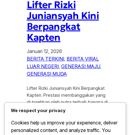
Lifter Rizki
Juniansyah Kini
Berpangkat
Kapten
Januari 12, 2026
BERITA TERKINI
, 
BERITA VIRAL
LUAR NEGERI
, 
GENERASI MAJU
, 
GENERASI MUDA
Lifter Rizki Juniansyah Kini Berpangkat
Kapten. Prestasi membanggakan yang
di torehkan oleh putra terbaik bangsa di
kancah internasional kembali
We respect your privacy
mendapatkan apresiasi tertinggi dari
Cookies help us improve your experience, deliver
negara. Setelah berhasil menggetarkan
personalized content, and analyze traffic. You
panggung olahraga dunia melalui