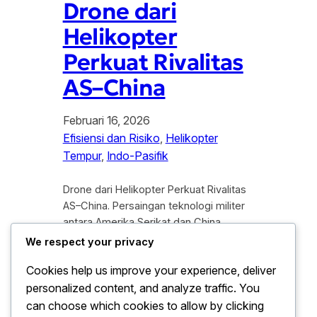
Drone dari
Helikopter
Perkuat Rivalitas
AS–China
Februari 16, 2026
Efisiensi dan Risiko
, 
Helikopter
Tempur
, 
Indo-Pasifik
Drone dari Helikopter Perkuat Rivalitas
AS–China. Persaingan teknologi militer
antara Amerika Serikat dan China
kembali memasuki babak baru. Kali ini,
We respect your privacy
inovasi drone yang di luncurkan dari
Cookies help us improve your experience, deliver
helikopter menjadi sorotan utama
personalized content, and analyze traffic. You
dalam dinamika rivalitas kedua negara.
Teknologi tersebut di nilai mampu
can choose which cookies to allow by clicking