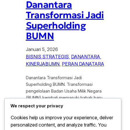
Danantara
Transformasi Jadi
Superholding
BUMN
Januari 5, 2026
BISNIS STRATEGIS
, 
DANANTARA
, 
KINERJABUMN
, 
PERAN DANATARA
Danantara Transformasi Jadi
Superholding BUMN. Transformasi
pengelolaan Badan Usaha Milik Negara
(BUMN) kembali memasuki babak baru
dengan kehadiran Danantara sebagai
We respect your privacy
superholding. Inisiatif ini di gadang-
Cookies help us improve your experience, deliver
gadang menjadi langkah strategis
personalized content, and analyze traffic. You
pemerintah untuk meningkatkan