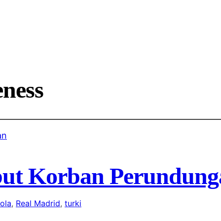
ness
but Korban Perundung
ola
, 
Real Madrid
, 
turki