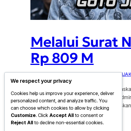
Melalui Surat 
Rp 809 M
Januari 13, 2026
809 M
, 
ERA DIGITAL
, 
KEBIJAK
We respect your privacy
Melalui Surat Nadiem Desak GoTo Jelaskan
Cookies help us improve your experience, deliver
tajam publik setelah sebuah langkah admi
personalized content, and analyze traffic. You
Melalui surat Nadiem desak GoTo jelaskan
can choose which cookies to allow by clicking
Customize
. Click
Accept All
to consent or
Reject All
to decline non-essential cookies.