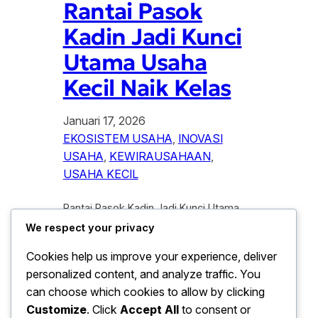
Rantai Pasok
Kadin Jadi Kunci
Utama Usaha
Kecil Naik Kelas
Januari 17, 2026
EKOSISTEM USAHA
, 
INOVASI
USAHA
, 
KEWIRAUSAHAAN
, 
USAHA KECIL
Rantai Pasok Kadin Jadi Kunci Utama
Usaha Kecil Naik Kelas. Penguatan rantai
We respect your privacy
pasok yang di gagas Kamar Dagang
Cookies help us improve your experience, deliver
dan Industri (Kadin) di nilai menjadi
personalized content, and analyze traffic. You
kunci utama dalam mendorong usaha
kecil agar mampu naik kelas dan
can choose which cookies to allow by clicking
bersaing di tingkat yang lebih luas.
Customize
. Click
Accept All
to consent or