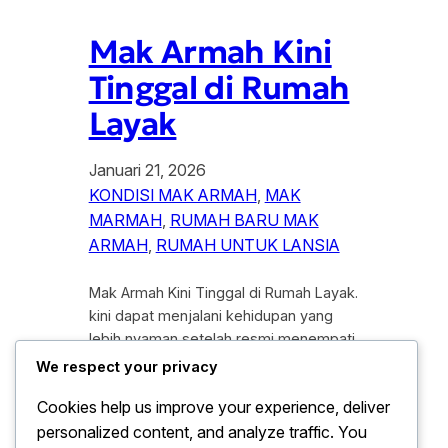
Mak Armah Kini
Tinggal di Rumah
Layak
Januari 21, 2026
KONDISI MAK ARMAH
, 
MAK
MARMAH
, 
RUMAH BARU MAK
ARMAH
, 
RUMAH UNTUK LANSIA
Mak Armah Kini Tinggal di Rumah Layak.
kini dapat menjalani kehidupan yang
lebih nyaman setelah resmi menempati
rumah layak huni. Perempuan lanjut usia
We respect your privacy
yang sebelumnya tinggal di hunian tidak
Cookies help us improve your experience, deliver
memenuhi standar keselamatan itu
personalized content, and analyze traffic. You
akhirnya mendapatkan bantuan