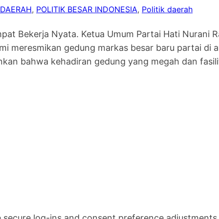
 DAERAH
, 
POLITIK BESAR INDONESIA
, 
Politik daerah
pat Bekerja Nyata. Ketua Umum Partai Hati Nurani 
smi meresmikan gedung markas besar baru partai di
kan bahwa kehadiran gedung yang megah dan fasili
ke secure log-ins and consent preference adjustments