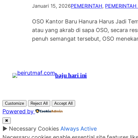
Januari 15, 2026
PEMERINTAH
, 
PEMERINTAH
OSO Kantor Baru Hanura Harus Jadi Tem
atau yang akrab di sapa OSO, secara re
penuh semangat tersebut, OSO menekan
baju hari ini
Customize
Reject All
Accept All
Powered by
✖
►
Necessary Cookies
Always Active
Necessary cookies enable essential site features li