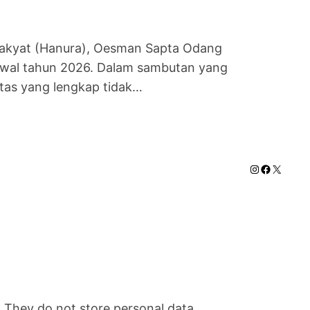
Rakyat (Hanura), Oesman Sapta Odang
 awal tahun 2026. Dalam sambutan yang
tas yang lengkap tidak…
Instagram
Faceboo
X
. They do not store personal data.