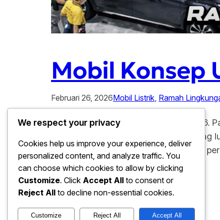
Mobil Konsep 
Februari 26, 2026
Mobil Listrik
, 
Ramah Lingkung
Mobil Konsep Unik Ramaikan IIMS 2026. P
We respect your privacy
pintunya dengan kejutan teknologi yang lu
Cookies help us improve your experience, deliver
panggung utama dan berhasil menarik per
personalized content, and analyze traffic. You
berlomba-lomba…
can choose which cookies to allow by clicking
Customize
. Click
Accept All
to consent or
Reject All
to decline non-essential cookies.
Customize
Reject All
Accept All