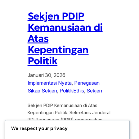
Sekjen PDIP
Kemanusiaan di
Atas
Kepentingan
Politik
Januari 30, 2026
Implementasi Nyata
, 
Penegasan
Sikap Sekjen
, 
PolitikEthis
, 
Sekjen
Sekjen PDIP Kemanusiaan di Atas
Kepentingan Politik. Sekretaris Jenderal
PDI Perjuangan (PDIP) menegaskan
bahwa nilai-nilai kemanusiaan harus
We respect your privacy
selalu di tempatkan di atas kepentingan