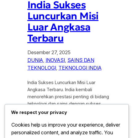
India Sukses
Luncurkan Misi
Luar Angkasa
Terbaru
Desember 27, 2025
DUNIA
, 
INOVASI
, 
SAINS DAN
TEKNOLOGI
, 
TEKNOLOGI INDIA
India Sukses Luncurkan Misi Luar
Angkasa Terbaru. India kembali
menorehkan prestasi penting di bidang
teknologi dan sains dengan sukses
meluncurkan misi luar angkasa
We respect your privacy
terbarunya. Keberhasilan ini
Cookies help us improve your experience, deliver
menegaskan posisi India sebagai salah
personalized content, and analyze traffic. You
satu kekuatan baru dalam eksplorasi