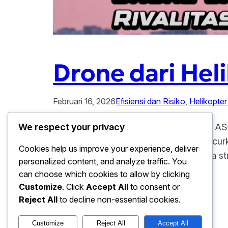
Drone dari Hel
Februari 16, 2026
Efisiensi dan Risiko
, 
Helikopte
Drone dari Helikopter Perkuat Rivalitas A
We respect your privacy
baru. Kali ini, inovasi drone yang di lunc
Cookies help us improve your experience, deliver
tersebut di nilai mampu mengubah peta st
personalized content, and analyze traffic. You
dukungan tempur…
can choose which cookies to allow by clicking
Customize
. Click
Accept All
to consent or
Reject All
to decline non-essential cookies.
Customize
Reject All
Accept All