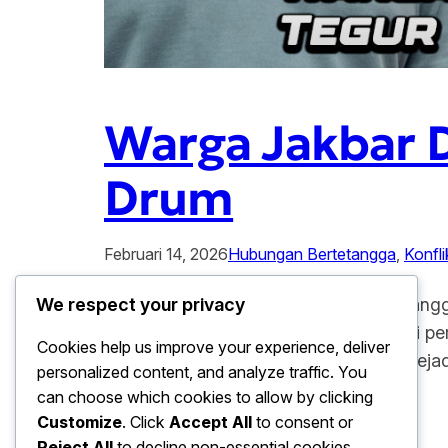
Warga Jakbar D
Drum
Februari 14, 2026
Hubungan Bertetangga
, 
Konfl
Warga Jakbar Di pukul Usai Tegur Tetang
We respect your privacy
publik setelah insiden tersebut ramai di 
Cookies help us improve your experience, deliver
picu persoalan kebisingan. Selain itu, ke
personalized content, and analyze traffic. You
kehidupan…
can choose which cookies to allow by clicking
Customize
. Click
Accept All
to consent or
Reject All
to decline non-essential cookies.