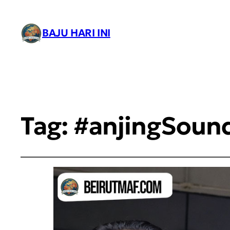
BAJU HARI INI
Tag:
#anjingSoun