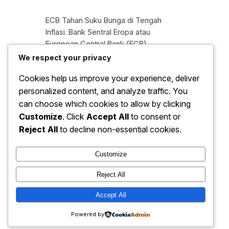
ECB Tahan Suku Bunga di Tengah
Inflasi. Bank Sentral Eropa atau
European Central Bank (ECB)
memutuskan untuk menahan suku
We respect your privacy
bunga acuannya di tengah tekanan
Cookies help us improve your experience, deliver
inflasi yang masih menjadi perhatian
personalized content, and analyze traffic. You
utama di kawasan euro. Keputusan ini
mencerminkan sikap kehati-hatian
can choose which cookies to allow by clicking
otoritas moneter dalam menjaga
Customize
. Click
Accept All
to consent or
keseimbangan antara stabilitas harga
Reject All
to decline non-essential cookies.
dan pertumbuhan ekonomi yang masih
rapuh. Langkah ECB tersebut…
Customize
Reject All
Accept All
baju hari ini
Instagram
Faceboo
X
Powered by