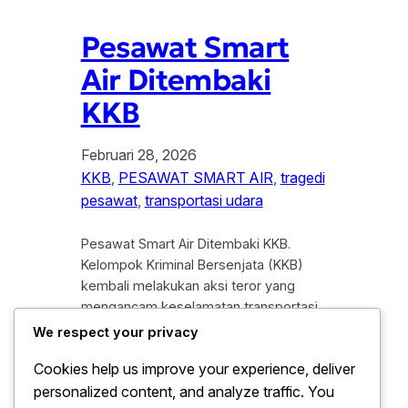
Pesawat Smart
Air Ditembaki
KKB
Februari 28, 2026
KKB
, 
PESAWAT SMART AIR
, 
tragedi
pesawat
, 
transportasi udara
Pesawat Smart Air Ditembaki KKB.
Kelompok Kriminal Bersenjata (KKB)
kembali melakukan aksi teror yang
mengancam keselamatan transportasi
udara di wilayah pegunungan Papua.
We respect your privacy
Insiden mencekam ini terjadi saat
Cookies help us improve your experience, deliver
pesawat milik maskapai Smart Air
personalized content, and analyze traffic. You
sedang melakukan prosedur