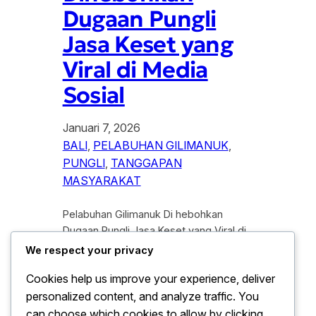
Dugaan Pungli
Jasa Keset yang
Viral di Media
Sosial
Januari 7, 2026
BALI
, 
PELABUHAN GILIMANUK
, 
PUNGLI
, 
TANGGAPAN
MASYARAKAT
Pelabuhan Gilimanuk Di hebohkan
Dugaan Pungli Jasa Keset yang Viral di
Media Sosial.Gilimanuk, Kabupaten
We respect your privacy
Jembrana, Bali, tengah menjadi sorotan
Cookies help us improve your experience, deliver
publik setelah sebuah video berdurasi
personalized content, and analyze traffic. You
sekitar 17 detik viral di media sosial.
Dalam cuplikan video itu, terlihat
can choose which cookies to allow by clicking