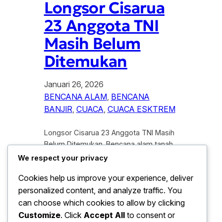
Longsor Cisarua
23 Anggota TNI
Masih Belum
Ditemukan
Januari 26, 2026
BENCANA ALAM
, 
BENCANA
BANJIR
, 
CUACA
, 
CUACA ESKTREM
Longsor Cisarua 23 Anggota TNI Masih
Belum Ditemukan. Bencana alam tanah
longsor yang melanda kawasan
We respect your privacy
Cisarua, Bogor, pada awal tahun 2026
Cookies help us improve your experience, deliver
telah menyisakan duka mendalam bagi
personalized content, and analyze traffic. You
institusi militer Indonesia. Hingga hari ini,
di laporkan bahwa sebanyak 23
can choose which cookies to allow by clicking
anggota TNI dinyatakan masih hilang
Customize
. Click
Accept All
to consent or