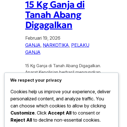
15 Kg Ganja di
Tanah Abang
Digagalkan
Februari 19, 2026
GANJA
, 
NARKOTIKA
, 
PELAKU
GANJA
15 Kg Ganja di Tanah Abang Digagalkan.
Aparat Kepolisian berhasil mengungkap
upaya peredaran narkotika skala besar
We respect your privacy
dengan menyita 15 Kg ganja kering di
Cookies help us improve your experience, deliver
kawasan Tanah Abang, Jakarta Pusat.
personalized content, and analyze traffic. You
Petugas menangkap para pelaku saat
mereka hendak melakukan transaksi di
can choose which cookies to allow by clicking
sebuah penginapan kelas melati pada
Customize
. Click
Accept All
to consent or
Rabu malam. Operasi penggerebekan
Reject All
to decline non-essential cookies.
yang berlangsung cepat ini